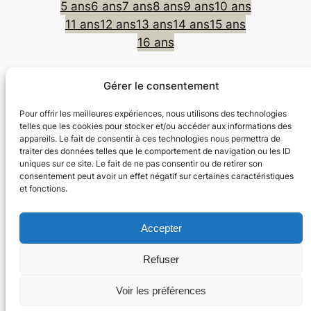
5 ans
6 ans
7 ans
8 ans
9 ans
10 ans
11 ans
12 ans
13 ans
14 ans
15 ans
16 ans
Gérer le consentement
Dans Le Vent
Pour offrir les meilleures expériences, nous utilisons des technologies
telles que les cookies pour stocker et/ou accéder aux informations des
Sport et culture pour les enfants
appareils. Le fait de consentir à ces technologies nous permettra de
traiter des données telles que le comportement de navigation ou les ID
uniques sur ce site. Le fait de ne pas consentir ou de retirer son
Activités
consentement peut avoir un effet négatif sur certaines caractéristiques
et fonctions.
Activités d’automne et de printemps
Activité d’hiver : ski
Spectacles et cirque
Accepter
Réseaux sociaux
Refuser
Facebook
Instagram
Voir les préférences
HelloAsso