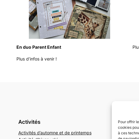
En duo Parent Enfant
Plu
Plus d’infos à venir !
Activités
Réseau
Pour offrir 
cookies pour
Activités d’automne et de printemps
Faceboo
à ces techn
de navigatio