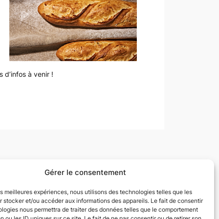
s d’infos à venir !
Gérer le consentement
x sociaux
les meilleures expériences, nous utilisons des technologies telles que les
 stocker et/ou accéder aux informations des appareils. Le fait de consentir
k
ologies nous permettra de traiter des données telles que le comportement
n ou les ID uniques sur ce site. Le fait de ne pas consentir ou de retirer son