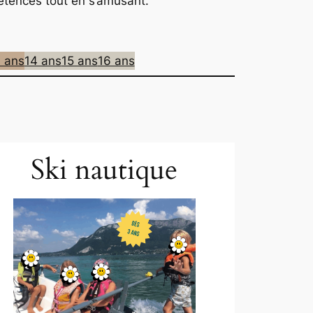
étences tout en s’amusant.
 ans
14 ans
15 ans
16 ans
Ski nautique