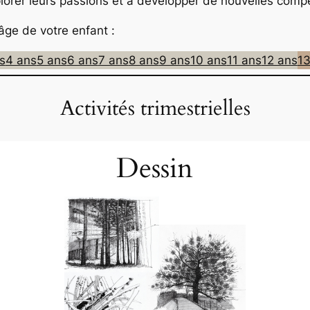
plorer leurs passions et à développer de nouvelles comp
âge de votre enfant :
s
4 ans
5 ans
6 ans
7 ans
8 ans
9 ans
10 ans
11 ans
12 ans
13
Activités trimestrielles
Dessin