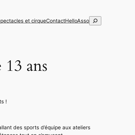
Rechercher
pectacles et cirque
Contact
HelloAsso
e 13 ans
s !
llant des sports d’équipe aux ateliers