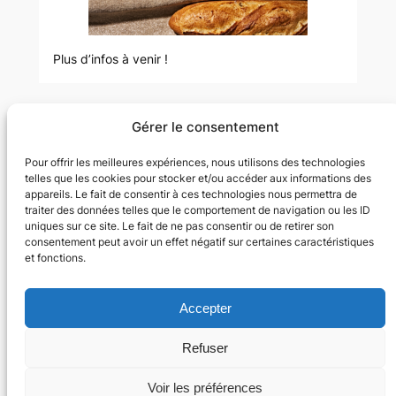
Plus d’infos à venir !
Gérer le consentement
Dans Le Vent
Pour offrir les meilleures expériences, nous utilisons des technologies
telles que les cookies pour stocker et/ou accéder aux informations des
Sport et culture pour les enfants
appareils. Le fait de consentir à ces technologies nous permettra de
traiter des données telles que le comportement de navigation ou les ID
uniques sur ce site. Le fait de ne pas consentir ou de retirer son
Activités
consentement peut avoir un effet négatif sur certaines caractéristiques
et fonctions.
Activités d’automne et de printemps
Activité d’hiver : ski
Spectacles et cirque
Accepter
Réseaux sociaux
Refuser
Facebook
Instagram
Voir les préférences