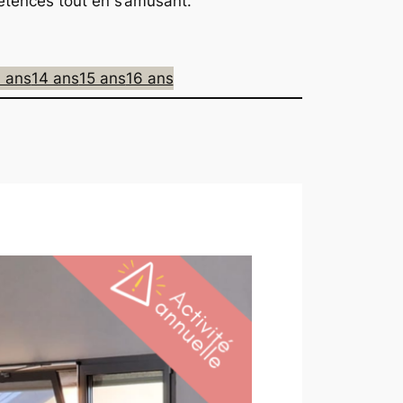
étences tout en s’amusant.
 ans
14 ans
15 ans
16 ans