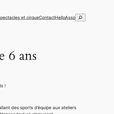
Rechercher
pectacles et cirque
Contact
HelloAsso
e 6 ans
s !
llant des sports d’équipe aux ateliers